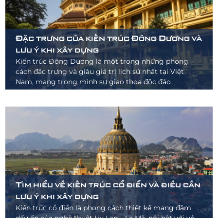
Đặc trưng của kiến trúc Đông Dương và
lưu ý khi xây dựng
Kiến trúc Đông Dương là một trong những phong
cách đặc trưng và giàu giá trị lịch sử nhất tại Việt
Nam, mang trong mình sự giao thoa độc đáo
Tìm hiểu về kiến trúc cổ điển và điều cần
lưu ý khi xây dựng
Kiến trúc cổ điển là phong cách thiết kế mang đậm
dấu ấn của nghệ thuật Hy Lạp – La Mã, nổi bật với vẻ