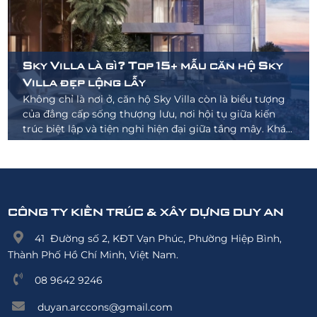
Sky Villa là gì? Top 15+ mẫu căn hộ Sky
Villa đẹp lộng lẫy
Không chỉ là nơi ở, căn hộ Sky Villa còn là biểu tượng
của đẳng cấp sống thượng lưu, nơi hội tụ giữa kiến
trúc biệt lập và tiện nghi hiện đại giữa tầng mây. Khác
biệt hoàn toàn với những loại hình căn hộ cao cấp như
Penthouse hay Duplex, Sky Villa nổi bật với không
gian rộng mở, thiết kế thông tầng và sự riêng tư tuyệt
đối. Trong bài viết này, cùng Duy An tìm hiểu sâu hơn
về mô hình biệt thự trên không và chiêm ngưỡng 15
CÔNG TY KIẾN TRÚC & XÂY DỰNG DUY AN
mẫu thiết kế Sky Villa đẹp nổi bật năm 2025.
41 Đường số 2, KĐT Vạn Phúc, Phường Hiệp Bình,
Thành Phố Hồ Chí Minh, Việt Nam.
08 9642 9246
duyan.arccons@gmail.com