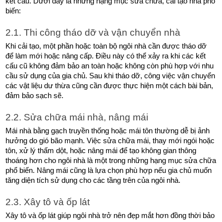
kết cấu. Dưới đây là những hạng mục sửa chữa, cải tạo nhà phổ 
biến: 
2.1. Thi công tháo dỡ và vận chuyển nhà
Khi cải tạo, một phần hoặc toàn bộ ngôi nhà cần được tháo dỡ 
để làm mới hoặc nâng cấp. Điều này có thể xảy ra khi các kết 
cấu cũ không đảm bảo an toàn hoặc không còn phù hợp với nhu 
cầu sử dụng của gia chủ. Sau khi tháo dỡ, công việc vận chuyển 
các vật liệu dư thừa cũng cần được thực hiện một cách bài bản, 
đảm bảo sạch sẽ.
2.2. Sửa chữa mái nhà, nâng mái
Mái nhà bằng gạch truyền thống hoặc mái tôn thường dễ bị ảnh 
hưởng do gió bão mạnh. Việc sửa chữa mái, thay mới ngói hoặc 
tôn, xử lý thấm dột, hoặc nâng mái để tạo không gian thông 
thoáng hơn cho ngôi nhà là một trong những hạng mục sửa chữa 
phổ biến. Nâng mái cũng là lựa chọn phù hợp nếu gia chủ muốn 
tăng diện tích sử dụng cho các tầng trên của ngôi nhà.
2.3. Xây tô và ốp lát
Xây tô và ốp lát giúp ngôi nhà trở nên đẹp mắt hơn đồng thời bảo 