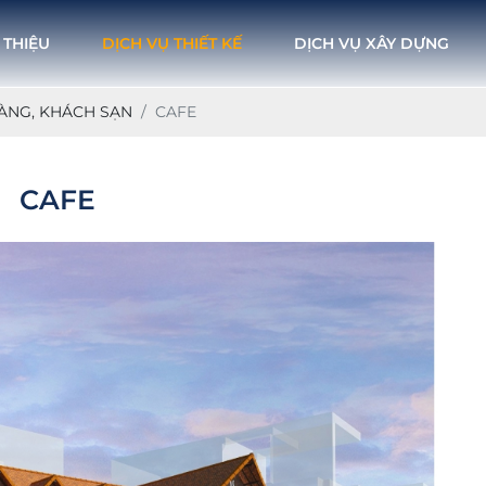
 THIỆU
DỊCH VỤ THIẾT KẾ
DỊCH VỤ XÂY DỰNG
HÀNG, KHÁCH SẠN
CAFE
CAFE